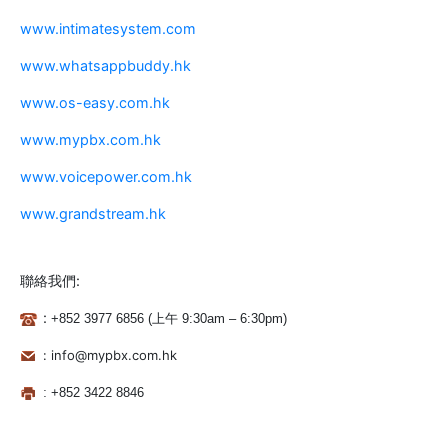
www.intimatesystem.com
www.whatsappbuddy.hk
www.os-easy.com.hk
www.mypbx.com.hk
www.voicepower.com.hk
www.grandstream.hk
聯絡我們:
:
+852
3977 68
5
6 (上午 9:30am – 6:30pm)
: info@mypbx.com.hk
:
+852 3422 8846