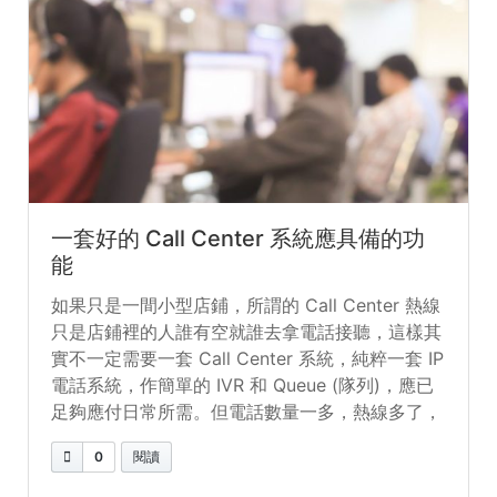
一套好的 Call Center 系統應具備的功
能
如果只是一間小型店鋪，所謂的 Call Center 熱線
只是店鋪裡的人誰有空就誰去拿電話接聽，這樣其
實不一定需要一套 Call Center 系統，純粹一套 IP
電話系統，作簡單的 IVR 和 Queue (隊列)，應已
足夠應付日常所需。但電話數量一多，熱線多了，
人手多了，誰偷懶了，你又知道嗎？純粹一套 PBX
0
閱讀
絕不能有效地管理電話，它們最多只是幫手分流而
已。這也是為什麼客戶服務中心為了保證服務質