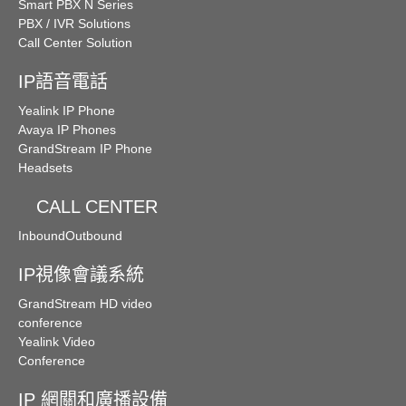
Smart PBX N Series
PBX / IVR Solutions
Call Center Solution
IP語音電話
Yealink IP Phone
Avaya IP Phones
GrandStream IP Phone
Headsets
CALL CENTER
Inbound
Outbound
IP視像會議系統
GrandStream HD video
conference
Yealink Video
Conference
IP 網關和廣播設備