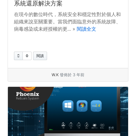
系統還原解決方案
在現今的數位時代，系統安全和穩定性對於個人和
組織來說至關重要。當我們面臨意外的系統故障、
病毒感染或未經授權的更... »
閱讀全文
0
閱讀
W.K
發佈於 3 年前