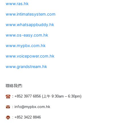
www.ras.hk
www.intimatesystem.com
www.whatsappbuddy.hk
www.os-easy.com.hk
www.mypbx.com.hk
www.voicepower.com.hk
www.grandstream.hk
聯絡我們:
:
+852
3977 68
5
6 (上午 9:30am – 6:30pm)
: info@mypbx.com.hk
:
+852 3422 8846