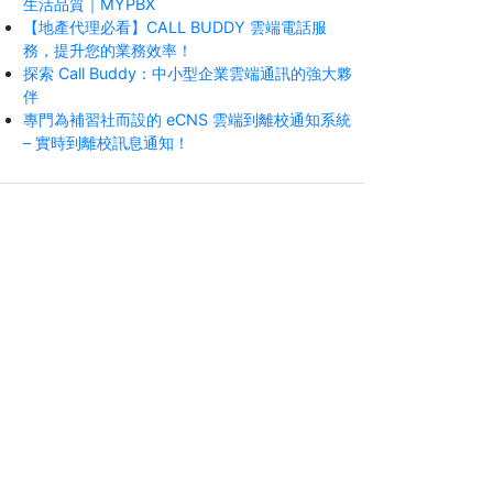
生活品質｜MYPBX
【地產代理必看】CALL BUDDY 雲端電話服
務，提升您的業務效率！
探索 Call Buddy：中小型企業雲端通訊的強大夥
伴
專門為補習社而設的 eCNS 雲端到離校通知系統
– 實時到離校訊息通知！