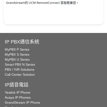
Grandstream的 UCM RemoteConnect 雲服務兼容。
IP PBX通信系統
MyPBX P Series
MyPBX S Series
MyPBX U Series
Smart PBX N Series
PBX / IVR Solutions
Call Center Solution
IP語音電話
Yealink IP Phone
Avaya IP Phones
GrandStream IP Phone