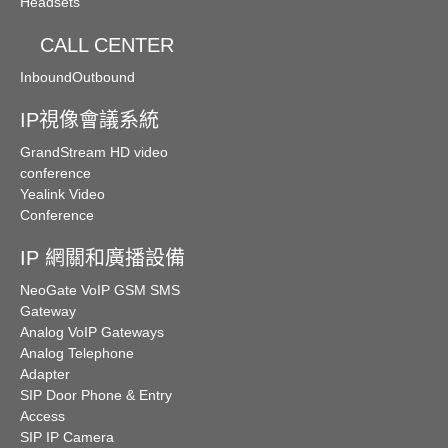
Headsets
CALL CENTER
Inbound
Outbound
IP視像會議系統
GrandStream HD video
conference
Yealink Video
Conference
IP 網關和廣播設備
NeoGate VoIP GSM SMS
Gateway
Analog VoIP Gateways
Analog Telephone
Adapter
SIP Door Phone & Entry
Access
SIP IP Camera