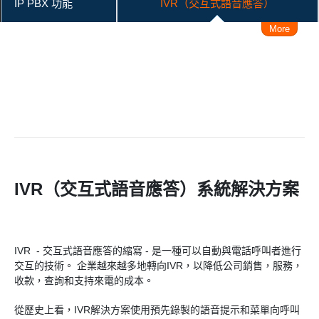
IP PBX 功能
IVR（交互式語音應答）
More
通過iPhone / Android撥打/接聽電話
連接 Skype
從Outlook聯繫人撥打電話
與分機互連
遠程工作方案
用戶級別管理
管理員管理網站
來電日誌管理
營業時間管理
IVR（交互式語音應答）系統解決方案
DISA（直接向內系統訪問）
快速撥號
Follow Me
同時響鈴和順序
獨特的鈴聲
DINS
IVR - 交互式語音應答的縮寫 - 是一種可以自動與電話呼叫者進行
交互的技術。 企業越來越多地轉向IVR，以降低公司銷售，服務，
呼叫隊列
三方通話
電話會議
來電接駁
收款，查詢和支持來電的成本。
電話監控
語音郵件到電子郵件
通話錄音
從歷史上看，IVR解決方案使用預先錄製的語音提示和菜單向呼叫