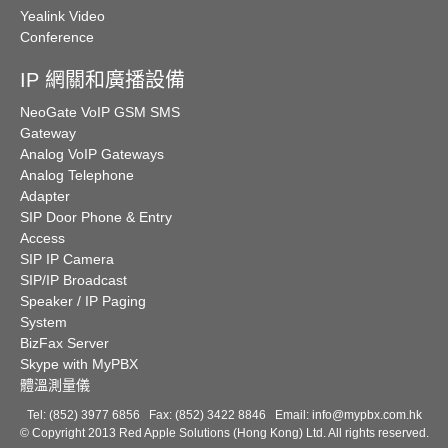
Yealink Video
Conference
IP 網關和廣播設備
NeoGate VoIP GSM SMS
Gateway
Analog VoIP Gateways
Analog Telephone
Adapter
SIP Door Phone & Entry
Access
SIP IP Camera
SIP/IP Broadcast
Speaker / IP Paging
System
BizFax Server
Skype with MyPBX
體溫測量儀
Tel: (852) 3977 6856 Fax: (852) 3422 8846 Email:
info@mypbx.com.hk
© Copyright 2013 Red Apple Solutions (Hong Kong) Ltd. All rights reserved.