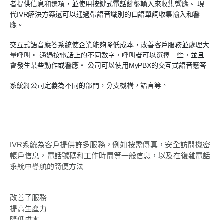
者提供信息和選項，並使用按鍵式電話鍵盤輸入來收集響應。 現
代IVR解決方案還可以通過帶語音識別的口語單詞收集輸入和響
中繼線
BLF（Busy Lamp Field）
應。
MyPBX 電話系統可支援 T1 ( IDAP ) 線
交互式語音應答系統使企業能夠降低成本，改善客戶服務並處理大
量呼叫。 通過按電話上的不同數字，呼叫者可以選擇一些，並且
會發生某些動作或響應。 公司可以使用MyPBX的交互式語音應答
支援 SIP Digital Line
解決方案
與傳統PBX集成
系統將公司定義為不同的部門，分支機構，語言等。
擴展到Lync / OCS
呼叫中心系統方案
IVR系統為客戶提供許多服務，例如按需傳真，安全訪問機密
帳戶信息，電話號碼和工作時間等一般信息，以及在復雜電話
系統中導航的簡便方法
改善了服務
提高生產力
降低成本