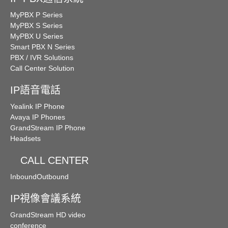
MyPBX P Series
MyPBX S Series
MyPBX U Series
Smart PBX N Series
PBX / IVR Solutions
Call Center Solution
IP語音電話
Yealink IP Phone
Avaya IP Phones
GrandStream IP Phone
Headsets
CALL CENTER
Inbound
Outbound
IP視像會議系統
GrandStream HD video
conference