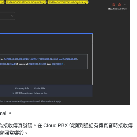
ail。
碼作為接收傳真號碼。在 Cloud PBX 偵測到通話有傳真音時接收傳
則會照常響鈴。