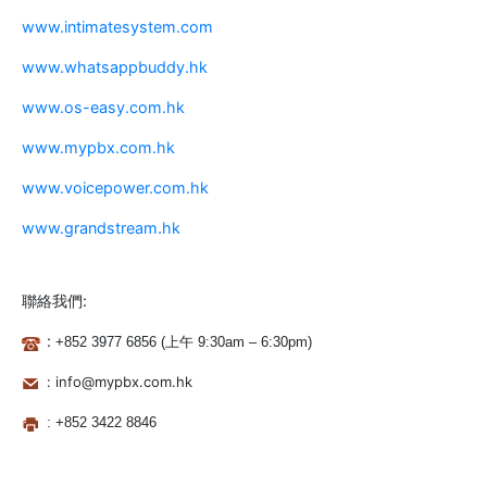
www.intimatesystem.com
www.whatsappbuddy.hk
www.os-easy.com.hk
www.mypbx.com.hk
www.voicepower.com.hk
www.grandstream.hk
聯絡我們:
:
+852
3977 68
5
6 (上午 9:30am – 6:30pm)
: info@mypbx.com.hk
:
+852 3422 8846