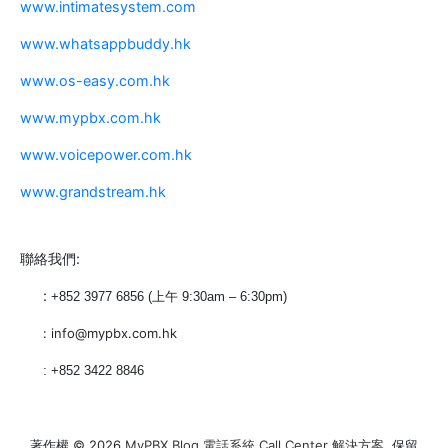
www.intimatesystem.com
www.whatsappbuddy.hk
www.os-easy.com.hk
www.mypbx.com.hk
www.voicepower.com.hk
www.grandstream.hk
聯絡我們:
:
+852
3977 68
5
6 (上午 9:30am – 6:30pm)
: info@mypbx.com.hk
:
+852 3422 8846
著作權 © 2026
MyPBX Blog 電話系統 Call Center 解決方案
. 保留