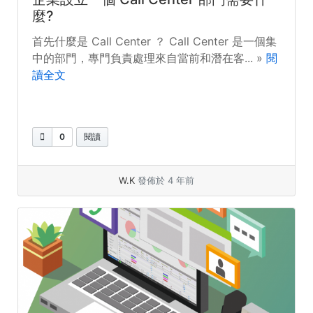
麼?
首先什麼是 Call Center ？ Call Center 是一個集
中的部門，專門負責處理來自當前和潛在客... »
閱
讀全文
0
閱讀
W.K
發佈於 4 年前