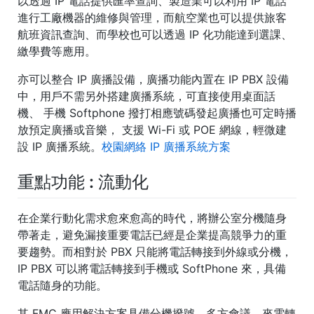
以透過 IP 電話提供匯率查詢、製造業可以利用 IP 電話
進行工廠機器的維修與管理，而航空業也可以提供旅客
航班資訊查詢、而學校也可以透過 IP 化功能達到選課、
繳學費等應用。
亦可以整合 IP 廣播設備，廣播功能內置在 IP PBX 設備
中，用戶不需另外搭建廣播系統，可直接使用桌面話
機、 手機 Softphone 撥打相應號碼發起廣播也可定時播
放預定廣播或音樂， 支援 Wi-Fi 或 POE 網線，輕微建
設 IP 廣播系統。
校園網絡 IP 廣播系統方案
重點功能
: 流動化
在企業行動化需求愈來愈高的時代，將辦公室分機隨身
帶著走，避免漏接重要電話已經是企業提高競爭力的重
要趨勢。而相對於 PBX 只能將電話轉接到外線或分機，
IP PBX 可以將電話轉接到手機或 SoftPhone 來，具備
電話隨身的功能。
其 FMC 應用解決方案具備分機撥號、多方會議、來電轉