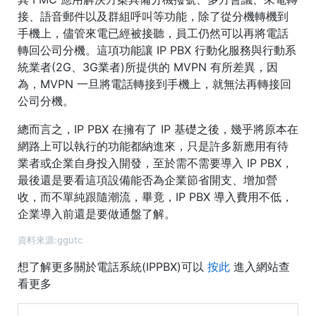
接、語音郵件以及群組呼叫等功能，除了從分機轉機到
手機上，儘管來電已經被接聽，員工仍然可以再將電話
轉回公司分機。這項功能讓 IP PBX 行動化服務與行動系
統業者(2G、3G業者)所提供的 MVPN 有所差異，因
為，MVPN 一旦將電話轉接到手機上，就無法再轉接回
公司分機。
總而言之，IP PBX 在擁有了 IP 基礎之後，幾乎將原本在
網路上可以執行的功能都納進來，只是許多新應用有待
業者或企業自身投入開發，至於需不需要導入 IP PBX，
最後還是要看這項設備能否為企業節省開支、增加營
收，而不單純跟隨潮流，畢竟，IP PBX 導入費用不低，
企業導入前還是要做通盤了解。
資料來源:ggutc
想了解更多關於電話系統(IPPBX)可以
按此
進入網站查
看更多